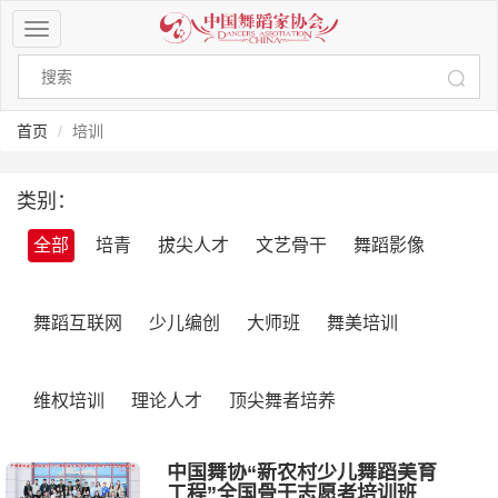
菜
单
导
航
按
首页
培训
钮
类别：
全部
培青
拔尖人才
文艺骨干
舞蹈影像
舞蹈互联网
少儿编创
大师班
舞美培训
维权培训
理论人才
顶尖舞者培养
中国舞协“新农村少儿舞蹈美育
工程”全国骨干志愿者培训班