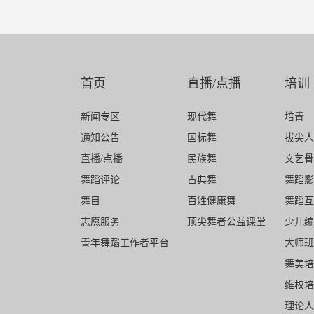
首页
直播/点播
培训
新闻专区
现代舞
培青
通知公告
国标舞
拔尖人
直播/点播
民族舞
文艺骨
舞蹈评论
古典舞
舞蹈影
舞目
百姓健康舞
舞蹈互
志愿服务
顶尖舞者公益课堂
少儿编
青年舞蹈工作者平台
大师班
舞美培
维权培
理论人