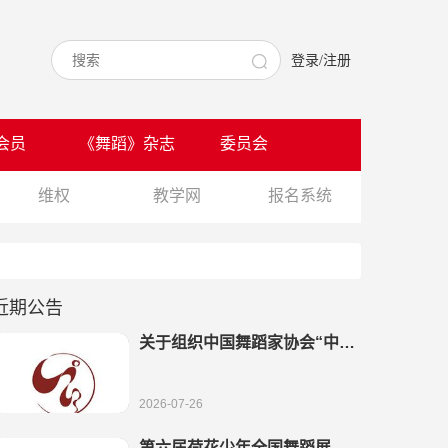
登录/注册
会员
《舞蹈》杂志
委员会
维权
教学网
报名系统
近期公告
关于组织中国舞蹈家协会“中国
舞考级”全国教学成果展演的通
知
2026-07-26
第六届荷花少年全国舞蹈展演